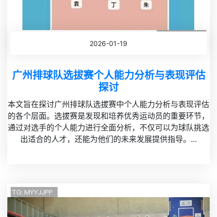
2026-01-19
广州排球队选拔赛个人能力分析与表现评估
探讨
本文旨在探讨广州排球队选拔赛中个人能力分析与表现评估
的各个层面。选拔赛是发现和培养优秀运动员的重要环节，
通过对选手的个人能力进行全面分析，不仅可以为球队挑选
出适合的人才，还能为他们的未来发展提供指导。...