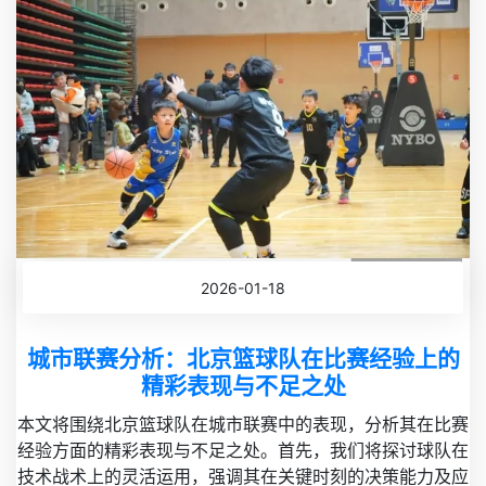
2026-01-18
城市联赛分析：北京篮球队在比赛经验上的
精彩表现与不足之处
本文将围绕北京篮球队在城市联赛中的表现，分析其在比赛
经验方面的精彩表现与不足之处。首先，我们将探讨球队在
技术战术上的灵活运用，强调其在关键时刻的决策能力及应