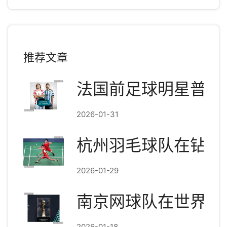
推荐文章
法国前足球明星普的
2026-01-31
杭州羽毛球队在钻石
2026-01-29
南京网球队在世界杯
2026-01-18