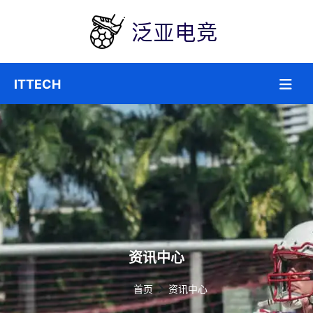
资讯中心
首页
资讯中心