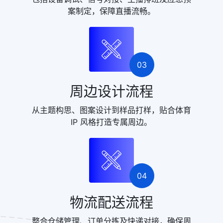
案制定，保障直播流畅。
03
周边设计流程
从主题构思、图案设计到样品打样，贴合体育
IP 风格打造专属周边。
04
物流配送流程
整合仓储管理、订单分拣及快递对接，确保周