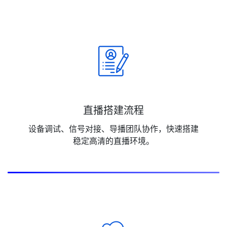
直播搭建流程
设备调试、信号对接、导播团队协作，快速搭建
稳定高清的直播环境。