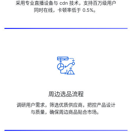
采用专业直播设备与 cdn 技术，支持百万级用户
同时在线，卡顿率低于 0.5%。
周边选品流程
调研用户需求，筛选优质供应商，把控产品设计
与质量，确保周边商品贴合市场。