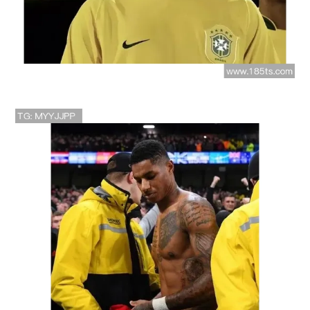
退役后仍闪耀的足球明星们及其
传奇人生与成就回顾
足球明星腹肌纹身图案女性专属
设计与灵感分享