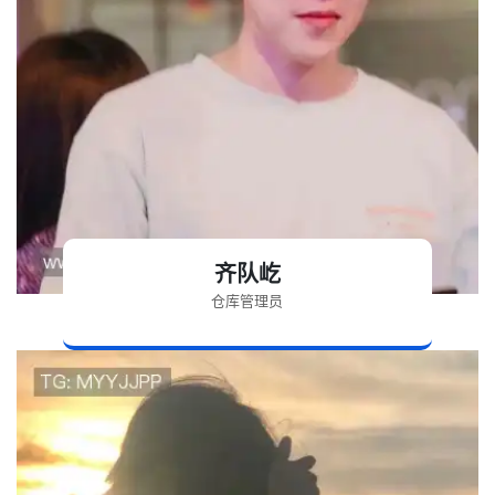
齐队屹
仓库管理员