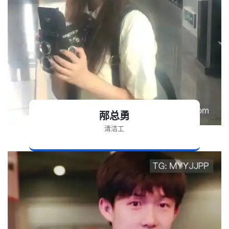
邴总勇
清洁工