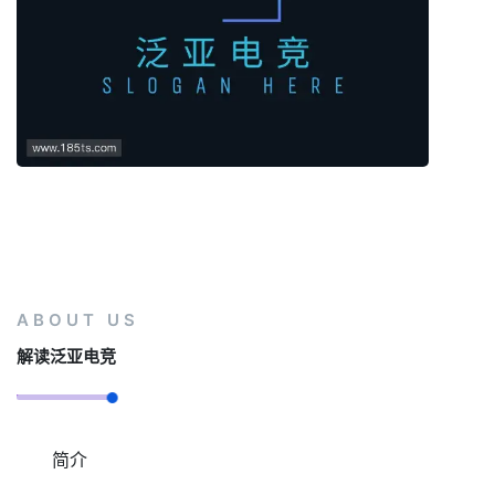
ABOUT US
解读
泛亚电竞
简介