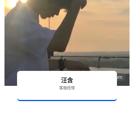
汪含
客服经理