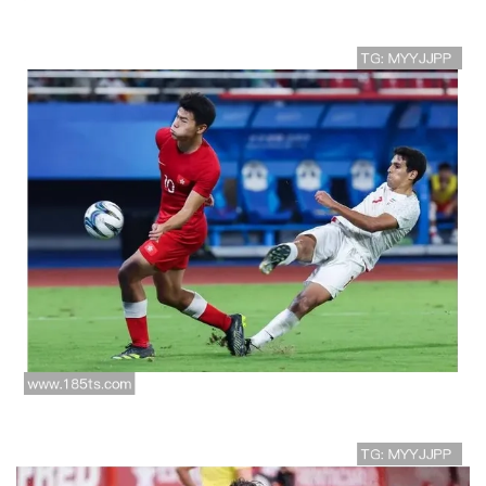
香港足球明星队在大运会上的精
彩表现与未来展望