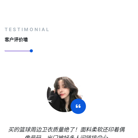
TESTIMONIAL
客户评价墙
买的球队周边帽子质量超好，刺绣 logo 特别精
致，戴着去球场看比赛，瞬间融入球迷大部队，
回头率超高👒
燕婉娜