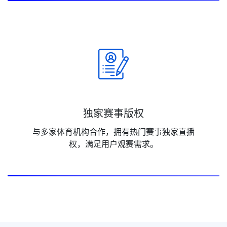
独家赛事版权
与多家体育机构合作，拥有热门赛事独家直播
权，满足用户观赛需求。