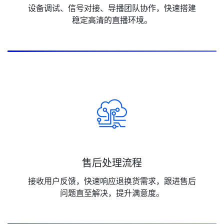
设备调试、信号对接、导播团队协作，快速搭建
稳定高清的直播环境。
售后处理流程
接收用户反馈，快速响应退换货需求，跟进售后
问题直至解决，提升满意度。