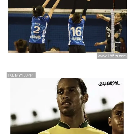
重庆排球队在城市联赛中的默契
配合与战术执行分析