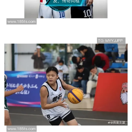
球场背后的故事揭秘
武汉篮球队在冠军赛中的状态表
现分析与未来展望